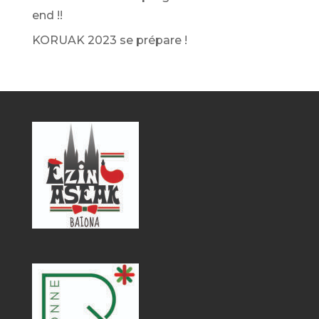
end !!
KORUAK 2023 se prépare !