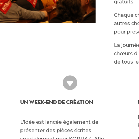
gratuits.
Chaque ch
autres ch
pour prése
La journé
chœurs d’e
de tous le

Un week-end de création
L’idée est lancée également de
présenter des pièces écrites
spécialement pour
KORUAK. Afin