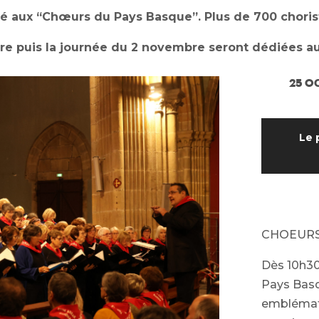
ié aux “Chœurs du Pays Basque”.
Plus de 700 chori
e puis la journée du 2 novembre seront dédiées au
25 O
Le 
CHOEURS
Dès 10h30
Pays Basq
emblémati