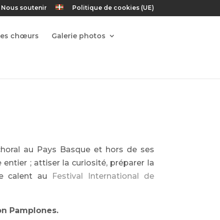
Nous soutenir
Politique de cookies (UE)
Les chœurs
Galerie photos
t choral au Pays Basque et hors de ses
entier ; a
ttiser la curiosité, préparer la
se calent au
Festival International de
eon Pamplones.