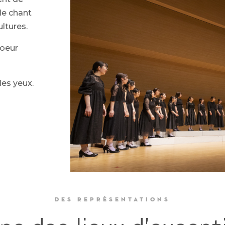
le chant
ultures.
hoeur
les yeux.
DES REPRÉSENTATIONS