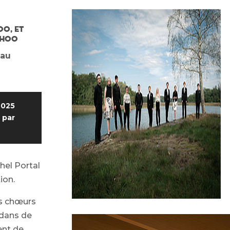
00, et
8h00
 au
2025
 par
hel Portal
ion.
es chœurs
 dans de
ent
de