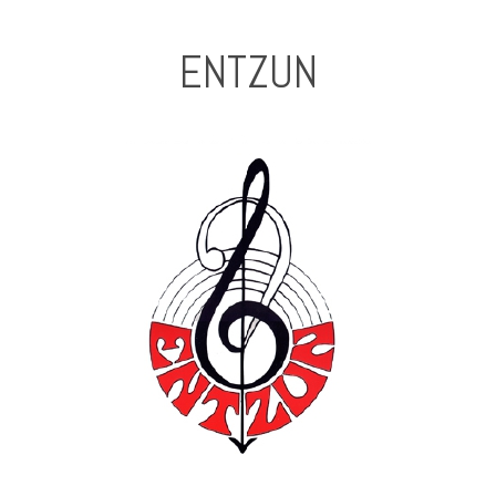
ENTZUN