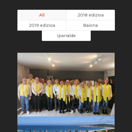
All
2018 edizioa
2019 edizioa
Baiona
Iparralde