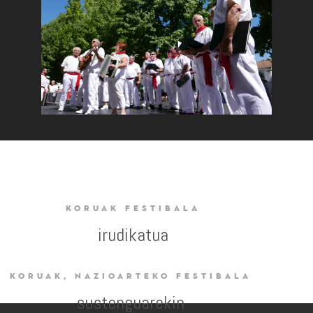
KORUAK FESTIBALA
irudikatua
KORUAK,
NAZIOARTEKO FESTIBALA
sustenguarekin