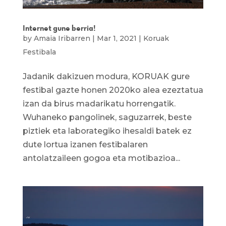
Internet gune berria!
by
Amaia Iribarren
|
Mar 1, 2021
|
Koruak
Festibala
Jadanik dakizuen modura, KORUAK gure
festibal gazte honen 2020ko alea ezeztatua
izan da birus madarikatu horrengatik.
Wuhaneko pangolinek, saguzarrek, beste
piztiek eta laborategiko ihesaldi batek ez
dute lortua izanen festibalaren
antolatzaileen gogoa eta motibazioa...