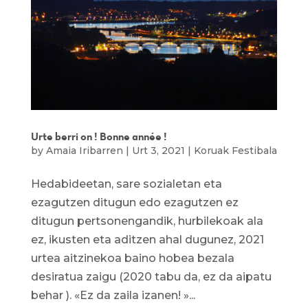
Urte berri on ! Bonne année !
by
Amaia Iribarren
|
Urt 3, 2021
|
Koruak Festibala
Hedabideetan, sare sozialetan eta
ezagutzen ditugun edo ezagutzen ez
ditugun pertsonengandik, hurbilekoak ala
ez, ikusten eta aditzen ahal dugunez, 2021
urtea aitzinekoa baino hobea bezala
desiratua zaigu (2020 tabu da, ez da aipatu
behar ). «Ez da zaila izanen! »...