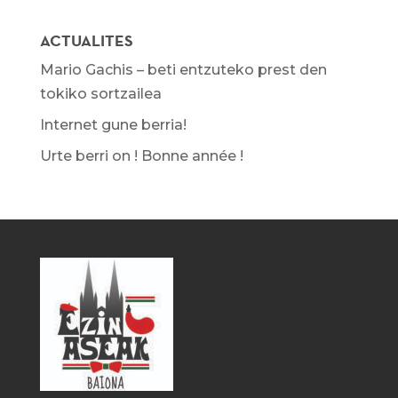
ACTUALITES
Mario Gachis – beti entzuteko prest den
tokiko sortzailea
Internet gune berria!
Urte berri on ! Bonne année !