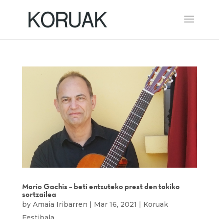
Mario Gachis – beti entzuteko prest den tokiko
sortzailea
by
Amaia Iribarren
|
Mar 16, 2021
|
Koruak
Festibala