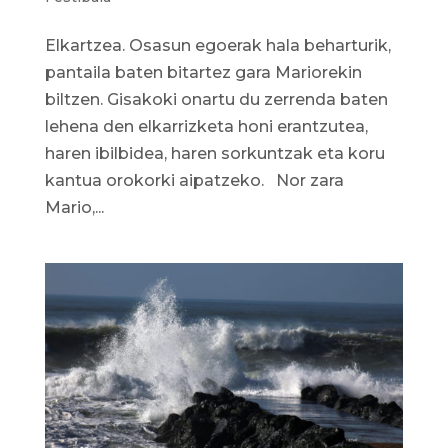
Elkartzea. Osasun egoerak hala beharturik,
pantaila baten bitartez gara Mariorekin
biltzen. Gisakoki onartu du zerrenda baten
lehena den elkarrizketa honi erantzutea,
haren ibilbidea, haren sorkuntzak eta koru
kantua orokorki aipatzeko. Nor zara
Mario,...