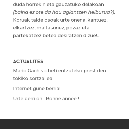
duda horrekin eta gauzatuko delakoan
(baina ez ote da hau agiantzen helburua?),
Koruak talde osoak urte onena, kantuez,
elkartzez, maitasunez, pozaz eta
partekatzez betea desiratzen dizue!…
ACTUALITES
Mario Gachis – beti entzuteko prest den
tokiko sortzailea
Internet gune berria!
Urte berri on ! Bonne année !