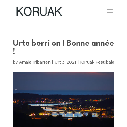
Urte berri on ! Bonne année
!
by
Amaia Iribarren
|
Urt 3, 2021
|
Koruak Festibala