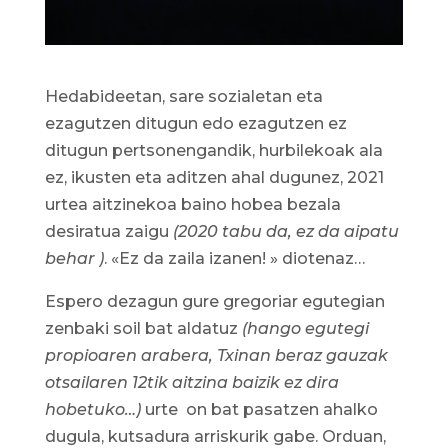
Hedabideetan, sare sozialetan eta
ezagutzen ditugun edo ezagutzen ez
ditugun pertsonengandik, hurbilekoak ala
ez, ikusten eta aditzen ahal dugunez, 2021
urtea aitzinekoa baino hobea bezala
desiratua zaigu
(2020 tabu da, ez da aipatu
behar )
. «Ez da zaila izanen! » diotenaz…
Espero dezagun gure gregoriar egutegian
zenbaki soil bat aldatuz
(hango egutegi
propioaren arabera, Txinan beraz gauzak
otsailaren 12tik aitzina baizik ez dira
hobetuko…)
urte
on bat pasatzen ahalko
dugula, kutsadura arriskurik gabe. Orduan,