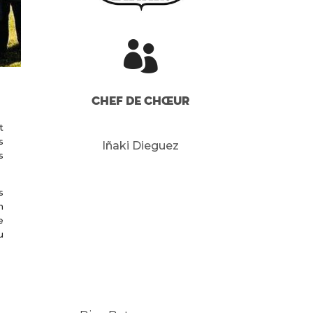

Chef de Chœur
t
s
Iñaki Dieguez
s
s
n
e
u