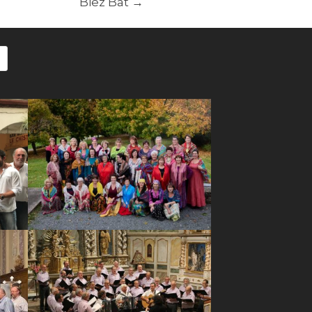
Biez Bat
→