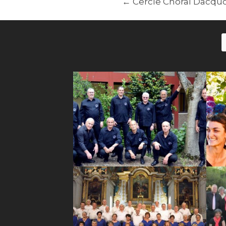
←
Cercle Choral Dacquo