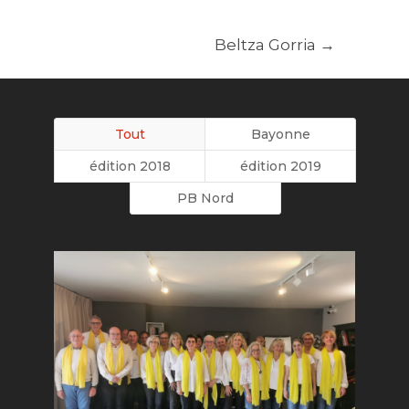
Beltza Gorria
→
Tout
Bayonne
édition 2018
édition 2019
PB Nord