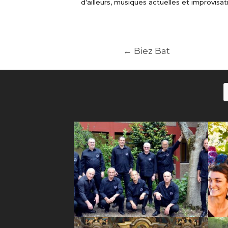
d’ailleurs, musiques actuelles et improvisat
←
Biez Bat