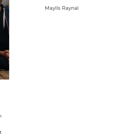
Maylis Raynal
n
t