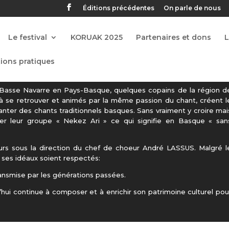
Éditions précédentes
On parle de nous
Le festival
KORUAK 2025
Partenaires et dons
ions pratiques
 Basse Navarre en Pays-Basque, quelques copains de la région d
 à se retrouver et animés par la même passion du chant, créent l
nter des chants traditionnels basques. Sans vraiment y croire mai
peler leur groupe « Nekez Ari » ce qui signifie en Basque « san
rs sous la direction du chef de choeur André LASSUS. Malgré l
 ses idéaux soient respectés:
ransmise par les générations passées.
hui continue à composer et à enrichir son patrimoine culturel pou