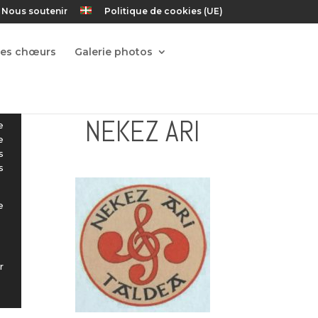
Nous soutenir
Politique de cookies (UE)
Les chœurs
Galerie photos
NEKEZ ARI
e
e
s
s
e
r