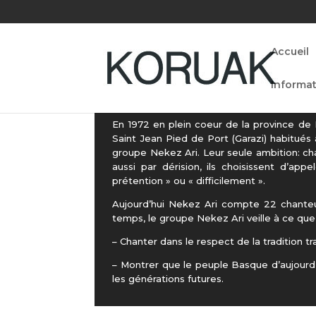
Accueil
Informat
En 1972 en plein coeur de la province de
Saint Jean Pied de Port (Garazi) habitués
groupe Nekez Ari. Leur seule ambition: cha
aussi par dérision, ils choisissent d’ap
prétention » ou « difficilement ».
Aujourd’hui Nekez Ari compte 22 chanteu
temps, le groupe Nekez Ari veille à ce que
– Chanter dans le respect de la tradition t
– Montrer que le peuple Basque d’aujourd’
les générations futures.