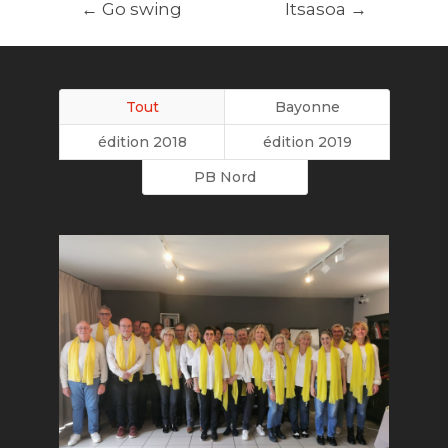
←
Go swing
Itsasoa
→
Tout
Bayonne
édition 2018
édition 2019
PB Nord